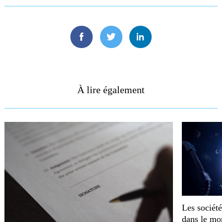
Facebook
Twitter
Linkedin
À lire également
Les société
dans le m