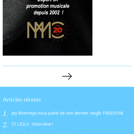
Pagination
des
publications
Articles récents
Jey Khemeya nous parle de son dernier single FREEDOM
TI LESLY : Interview !