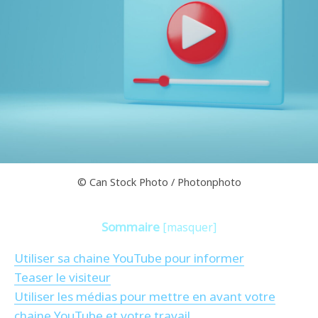
© Can Stock Photo / Photonphoto
Sommaire
[
masquer
]
Utiliser sa chaine YouTube pour informer
Teaser le visiteur
Utiliser les médias pour mettre en avant votre
chaine YouTube et votre travail