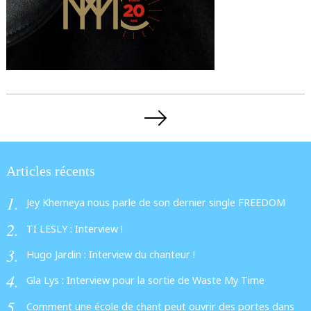
Pagination
des
publications
Articles récents
Jey Khemeya nous parle de son dernier single FREEDOM
TI LESLY : Interview !
Hugo Jardin : Interview du chanteur !
Gla Lys : Interview pour la sortie de Waste My Time
Comment une école de chant peut ouvrir des portes dans